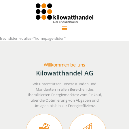
KILOWATTHANDEL AG
kompetenter, unabhängiger Energiebroker in Deutschland
ENERGIEEINKAUF
[rev_slider_vc alias=“homepage-slider“]
OPTIMIERUNG
NEBENKOSTEN
ENERGIEEFFIZIENZ
Willkommen bei uns
Kilowatthandel AG
ENERGIEWENDE
ÜBER UNS
Wir unterstützen unsere Kunden und
NEWSLETTER
Mandanten in allen Bereichen des
liberalisierten Energiemarktes: vom Einkauf,
ENGLISH
über die Optimierung von Abgaben und
Umlagen bis hin zur Energieeffizienz.