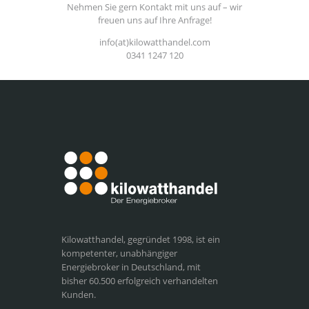
Nehmen Sie gern Kontakt mit uns auf – wir
freuen uns auf Ihre Anfrage!
info(at)kilowatthandel.com
0341 1247 120
Kilowatthandel, gegründet 1998, ist ein
kompetenter, unabhängiger
Energiebroker in Deutschland, mit
bisher 60.500 erfolgreich verhandelten
Kunden.