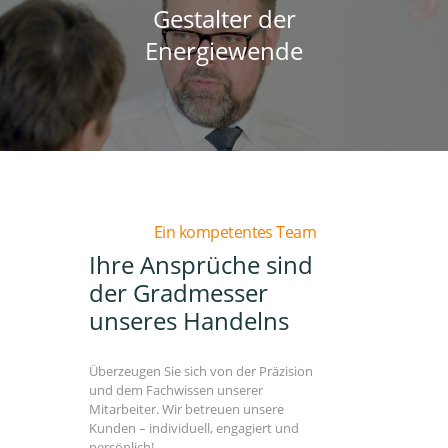
Gestalter der
Energiewende
Ein kompetentes Team
Ihre Ansprüche sind
der Gradmesser
unseres Handelns
Überzeugen Sie sich von der Präzision
und dem Fachwissen unserer
Mitarbeiter. Wir betreuen unsere
Kunden – individuell, engagiert und
persönlich!