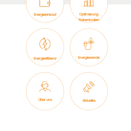
Optimierung
Energieeinkauf
Nebenkosten
Energiewende
Energieeffizienz
Über uns
Aktuelles