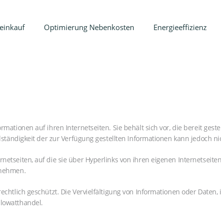
ENERGIEEINKAUF
einkauf
Optimierung Nebenkosten
Energieeffizienz
KILOWATTHANDEL AG
OPTIMIERUNG
kompetenter, unabhängiger Energiebroker in Deutschland
NEBENKOSTEN
ENERGIEEFFIZIENZ
ENERGIEWENDE
ÜBER UNS
ormationen auf ihren Internetseiten. Sie behält sich vor, die bereit ges
NEWSLETTER
Vollständigkeit der zur Verfügung gestellten Informationen kann jedoc
ENGLISH
netseiten, auf die sie über Hyperlinks von ihren eigenen Internetseiten 
ernehmen.
rrechtlich geschützt. Die Vervielfältigung von Informationen oder Daten
ilowatthandel.