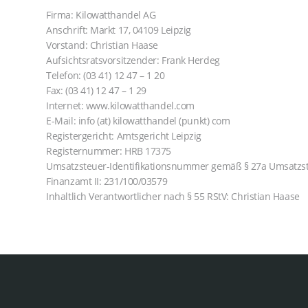
Firma: Kilowatthandel AG
Anschrift: Markt 17, 04109 Leipzig
Vorstand: Christian Haase
Aufsichtsratsvorsitzender: Frank Herdeg
Telefon: (03 41) 12 47 – 1 20
Fax: (03 41) 12 47 – 1 29
Internet: www.kilowatthandel.com
E-Mail: info (at) kilowatthandel (punkt) com
Registergericht: Amtsgericht Leipzig
Registernummer: HRB 17375
Umsatzsteuer-Identifikationsnummer gemäß § 27a Umsatzs
Finanzamt II: 231/100/03579
Inhaltlich Verantwortlicher nach § 55 RStV: Christian Haase